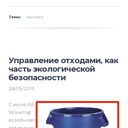
Темы:
выставка
Управление отходами, как
часть экологической
безопасности
28/05/2019
С июля ИА
Монитор
возобновл
яет выпуск