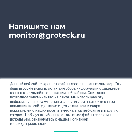
Напишите нам
monitor@groteck.ru
Данный веб-сайт сохраняет файлы cookie на ваш компьютер. Эти
файлы cookie используются для сбора информации о характере
На этом сайте используются cookie для
вашего взаимодействия с нашим веб-сайтом. Они также
персонализации сервисов и удобства
позволяют запомнить вас на сайте. Мы используем эту
пользователей. Чтобы узнать подробнее об
информацию для улучшения и специальной настройки вашей
навигации по сайту, а также с целью анализа и сбора
использовании cookies, ознакомьтесь с нашей
показателей о наших посетителях на этом веб-сайте и в других
Политикой конфиденциальности
.
средах. Чтобы узнать больше о том, какие файлы cookie мы
используем, ознакомьтесь с нашей Политикой
конфиденциальности
Вы можете запретить сохранение cookies в
настройках своего браузера.