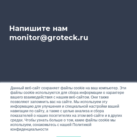
Напишите нам
monitor@groteck.ru
Данный веб-сайт сохраняет файлы cookie на ваш компьютер. Эти
файлы cookie используются для сбора информации о характере
На этом сайте используются cookie для
вашего взаимодействия с нашим веб-сайтом. Они также
персонализации сервисов и удобства
позволяют запомнить вас на сайте. Мы используем эту
пользователей. Чтобы узнать подробнее об
информацию для улучшения и специальной настройки вашей
навигации по сайту, а также с целью анализа и сбора
использовании cookies, ознакомьтесь с нашей
показателей о наших посетителях на этом веб-сайте и в других
Политикой конфиденциальности
.
средах. Чтобы узнать больше о том, какие файлы cookie мы
используем, ознакомьтесь с нашей Политикой
конфиденциальности
Вы можете запретить сохранение cookies в
настройках своего браузера.