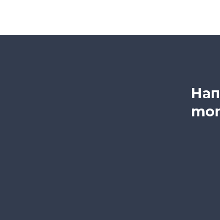
Нап
mon