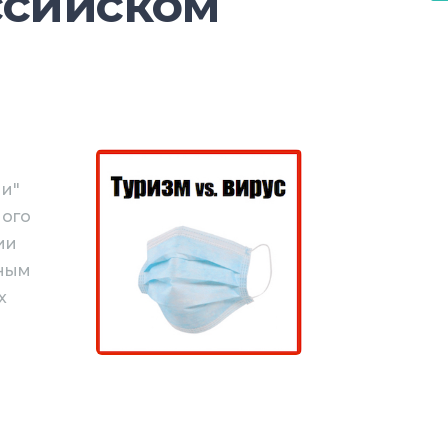
ссийском
ии"
ного
ии
нным
х