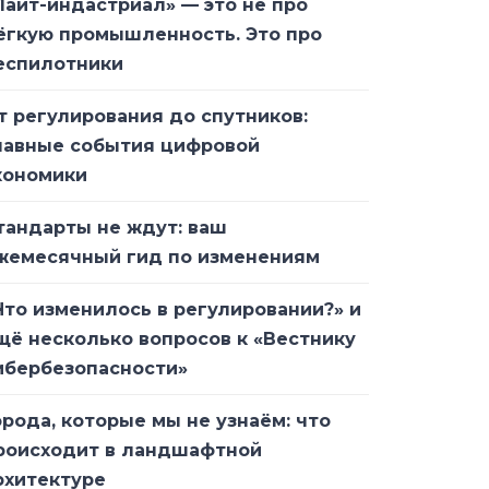
Лайт-индастриал» — это не про
ёгкую промышленность. Это про
еспилотники
т регулирования до спутников:
лавные события цифровой
кономики
тандарты не ждут: ваш
жемесячный гид по изменениям
Что изменилось в регулировании?» и
щё несколько вопросов к «Вестнику
ибербезопасности»
орода, которые мы не узнаём: что
роисходит в ландшафтной
рхитектуре