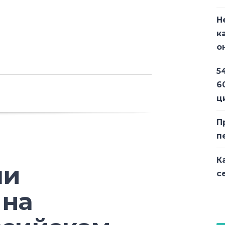
Н
к
о
5
6
ц
П
п
К
ли
с
 на