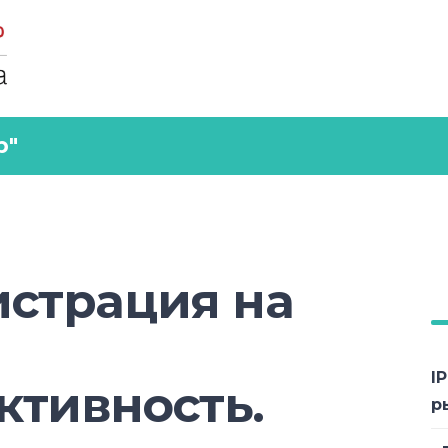
р"
истрация на
I
ктивность.
р