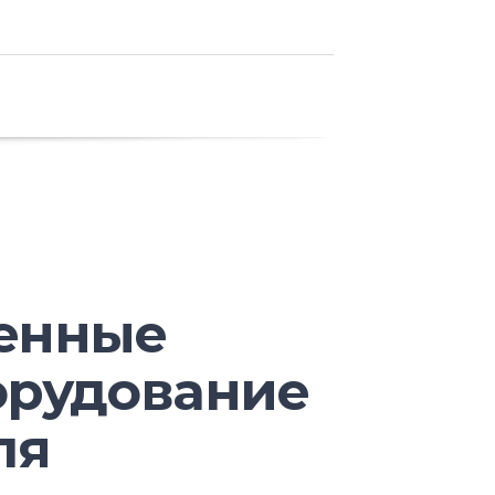
менные
орудование
ля