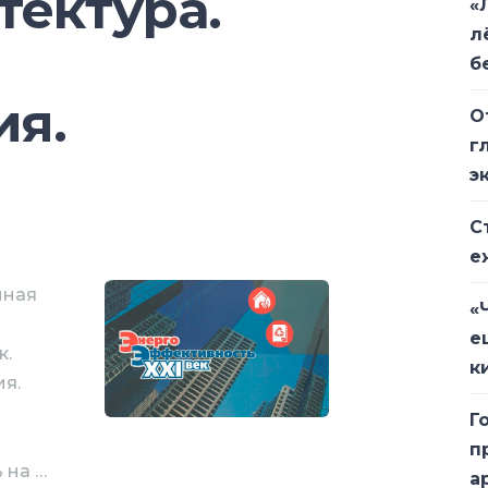
тектура.
«
л
б
я.
О
г
э
С
е
нная
«
е
к.
к
я.
Г
п
 на …
а