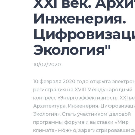
XXI век. Архи
Инженерия.
Цифровизаци
Экология"
10/02/2020
10 февраля 2020 года открыта электро
регистрация на XVIII Международный
конгресс «Энергоэффективность. XXI ве
Архитектура. Инженерия. Цифровизаци
Экология». Стать участником деловой
программы форума и выставки «Мир
климата» можно, зарегистрировавшись