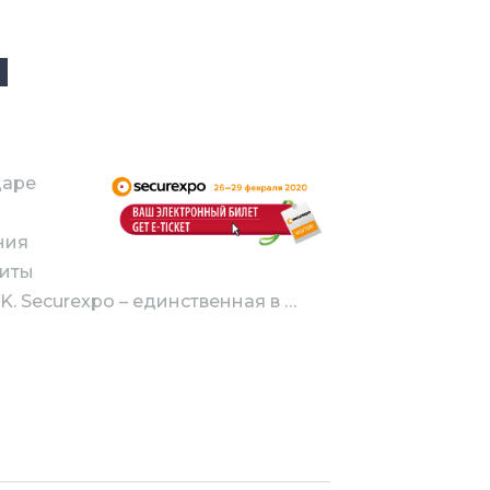
и
даре
ния
щиты
. Securexpo – единственная в …