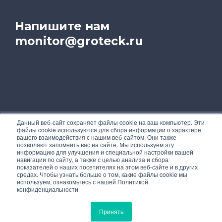
Напишите нам
monitor@groteck.ru
Данный веб-сайт сохраняет файлы cookie на ваш компьютер. Эти
файлы cookie используются для сбора информации о характере
На этом сайте используются cookie для
вашего взаимодействия с нашим веб-сайтом. Они также
персонализации сервисов и удобства
позволяют запомнить вас на сайте. Мы используем эту
пользователей. Чтобы узнать подробнее об
информацию для улучшения и специальной настройки вашей
навигации по сайту, а также с целью анализа и сбора
использовании cookies, ознакомьтесь с нашей
показателей о наших посетителях на этом веб-сайте и в других
Политикой конфиденциальности
.
средах. Чтобы узнать больше о том, какие файлы cookie мы
используем, ознакомьтесь с нашей Политикой
конфиденциальности
Вы можете запретить сохранение cookies в
настройках своего браузера.
Принять