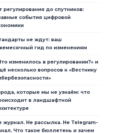
т регулирования до спутников:
лавные события цифровой
кономики
тандарты не ждут: ваш
жемесячный гид по изменениям
Что изменилось в регулировании?» и
щё несколько вопросов к «Вестнику
ибербезопасности»
орода, которые мы не узнаём: что
роисходит в ландшафтной
рхитектуре
е журнал. Не рассылка. Не Telegram-
анал. Что такое бюллетень и зачем