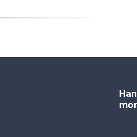
Нап
mon