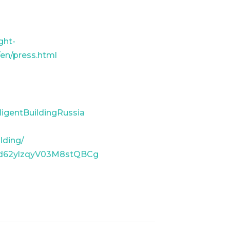
ight-
en/press.html
ligentBuildingRussia
lding/
ttd62ylzqyV03M8stQBCg