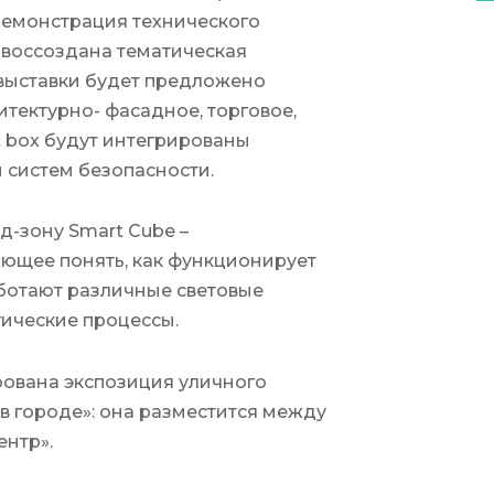
 демонстрация технического
 воссоздана тематическая
 выставки будет предложено
итектурно- фасадное, торговое,
t box будут интегрированы
 систем безопасности.
-зону Smart Cube –
яющее понять, как функционирует
работают различные световые
гические процессы.
рована экспозиция уличного
в городе»: она разместится между
ентр».