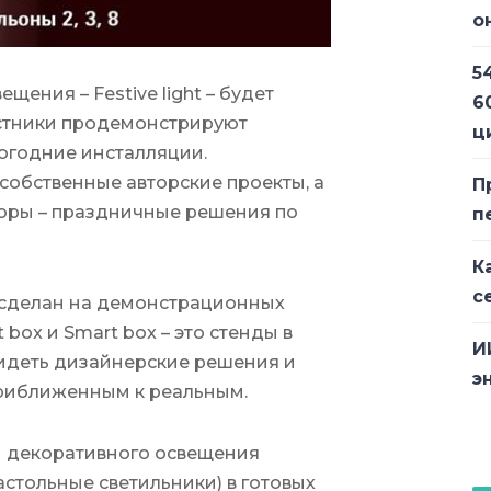
о
5
ения – Festive light – будет
6
астники продемонстрируют
ц
огодние инсталляции.
обственные авторские проекты, а
П
торы – праздничные решения по
п
К
с
т сделан на демонстрационных
 box и Smart box – это стенды в
И
идеть дизайнерские решения и
э
приближенным к реальным.
и декоративного освещения
астольные светильники) в готовых