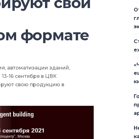
ируют свои
О
г
э
ом формате
С
е
«
я, автоматизации зданий,
е
13-16 сентября в ЦВК
к
ируют свою продукцию в
Г
п
а
Н
к