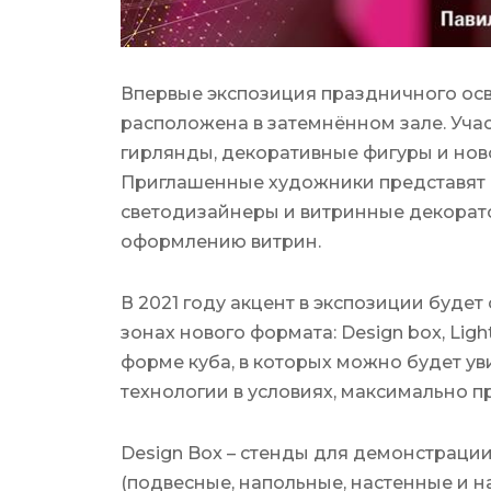
Впервые экспозиция праздничного освещ
расположена в затемнённом зале. Уч
гирлянды, декоративные фигуры и нов
Приглашенные художники представят с
светодизайнеры и витринные декора
оформлению витрин.
В 2021 году акцент в экспозиции буде
зонах нового формата: Design box, Light
форме куба, в которых можно будет ув
технологии в условиях, максимально 
Design Box – стенды для демонстраци
(подвесные, напольные, настенные и н