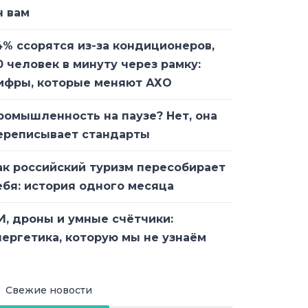
н вам
4% ссорятся из-за кондиционеров,
0 человек в минуту через рамку:
ифры, которые меняют АХО
ромышленность на паузе? Нет, она
ереписывает стандарты
ак российский туризм пересобирает
ебя: история одного месяца
И, дроны и умные счётчики:
нергетика, которую мы не узнаём
Свежие новости