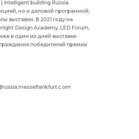
Intelligent building Russia
цией, но и деловой программой,
ы выставки. В 2021 году на
rlight Design Academy, LED Forum,
кже в один из дней выставки
аграждения победителей премии
@russia.messefrankfurt.c om