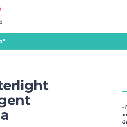
р"
erlight
igent
«
ia
л
б